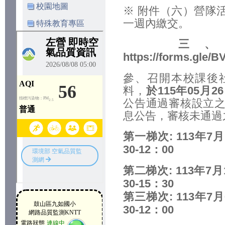
校園地圖
※ 附件（六）營隊
一週內繳交。
特殊教育專區
三
https://forms.gle
參、召開本校課後
料，
於
115
年
05
月
26
公告通過審核設立
息公告，審核未通過
第一梯次
: 113
年
7
月
30-12
：
00
第二梯次
: 113
年
7
月
30-15
：
30
第三梯次
: 113
年
7
月
30-12
：
00