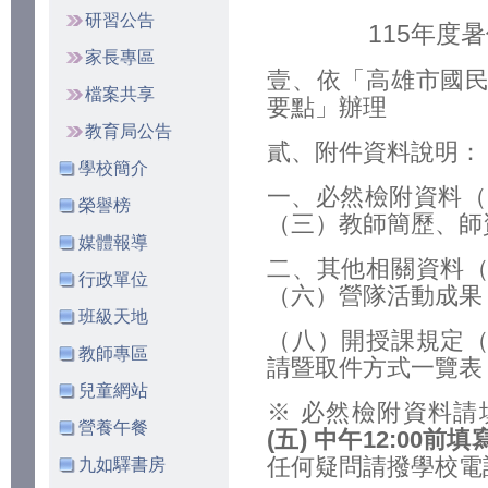
研習公告
115年度
家長專區
壹、依「高雄市國
檔案共享
要點」辦理
教育局公告
貳、附件資料說明：
學校簡介
一、必然檢附資料（
榮譽榜
（三）教師簡歷、師
媒體報導
二、其他相關資料
行政單位
（六）營隊活動成果
班級天地
（八）開授課規定
教師專區
請暨取件方式一覽表
兒童網站
※ 必然檢附資料
營養午餐
(
五
)
中午
12:00
前
填
任何疑問請撥學校電話5
九如驛書房