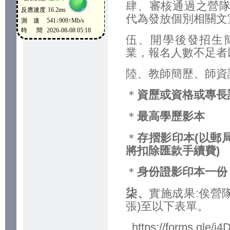
肆、審核通過之營
代為發放個別相關文
伍、開學後發招生
業，報名人數不足者
陸、教師簡歷、師資
＊
資歷或資格或專長
＊
最高學歷影本
＊
存摺影印本
(
以郵
將扣除匯款手續費
)
＊
身份證影印本一份
柒、
實施成果:俟營
張)至以下表單。
https://forms.gle/