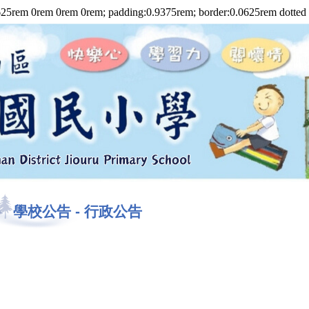
rem 0rem 0rem 0rem; padding:0.9375rem; border:0.0625rem dotted #7
學校公告
-
行政公告