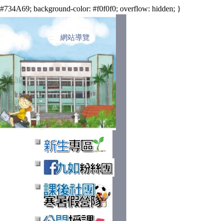
34A69; background-color: #f0f0f0; overflow: hidden; }
網站導覽
:::
:::