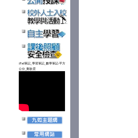
iPad筆記_學習筆記_數學筆記-平方
公分_鄭歆霓