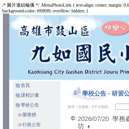
/* 圖片連結輪播 */ .MenuPhotoLink { text-align: center; margin: 0.6
background-color: #f0f0f0; overflow: hidden; }
:::
:::
首頁
學校公告
-
研習
課程計畫
學校公告
搜尋（含過期、6字元為限）：
榮譽榜
2026/07/20
學務
行政公告
坊