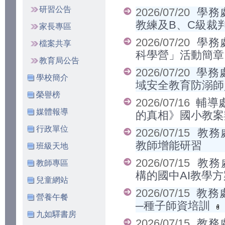
研習公告
2026/07/20
學務
教練及B、C級裁
家長專區
2026/07/20
學務
檔案共享
科學營」活動簡
教育局公告
2026/07/20
學務
學校簡介
域安全教育防溺
榮譽榜
2026/07/16
輔導
媒體報導
的真相》國小教
行政單位
2026/07/15
教務
教師增能研習
班級天地
2026/07/15
教務
教師專區
構的國中AI教學
兒童網站
2026/07/15
教務
營養午餐
─種子師資培訓
九如驛書房
2026/07/15
教務