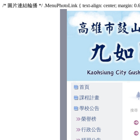
/* 圖片連結輪播 */ .MenuPhotoLink { text-align: center; margin: 0.625
:::
:::
首頁
課程計畫
學校公告
搜尋
榮譽榜
行政公告