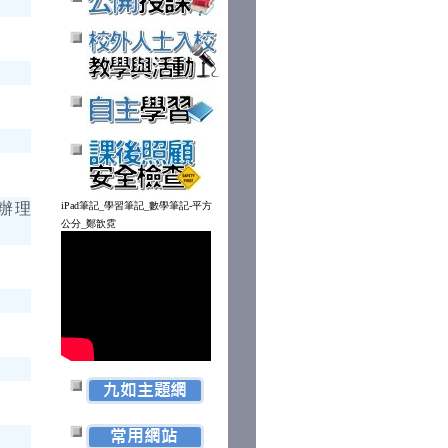
辦理
iPad筆記_學習筆記_數學筆記-平方
公分_鄭歆霓