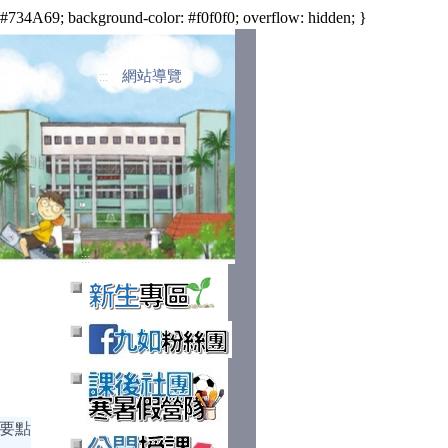
34A69; background-color: #f0f0f0; overflow: hidden; }
網站導覽
:::
:::
要點