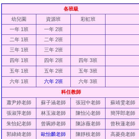
各班級
幼兒園
資源班
彩虹
班
一年 1班
一年 2班
二年 1班
二年 2班
三年 1班
三年 2班
四年 1班
四年 2班
四年 3班
五年 1班
五年 2班
五年 3班
六年 1班
六年 2班
六年 3班
科任教師
蕭尹婷老師
蘇子涵老師
張冠中老師
蘇靖雯老師
張淑萍老師
林玉淑
老師
陳怡沁老師
簡萍郎老師
朱怡妃老師
曾琬婷老師
陳詠薇老師
曾秋蓮老師
郭緯綺老師
歐怡麟老師
陳靜枝老師
高菱堯
老師