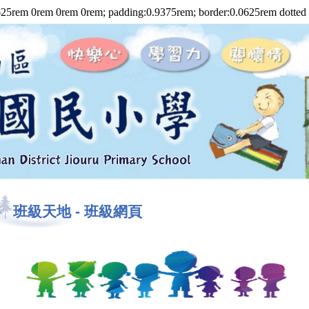
rem 0rem 0rem 0rem; padding:0.9375rem; border:0.0625rem dotted #7
班級天地
-
班級網頁