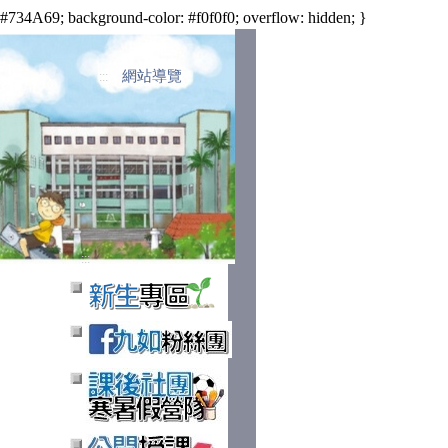
34A69; background-color: #f0f0f0; overflow: hidden; }
網站導覽
:::
:::