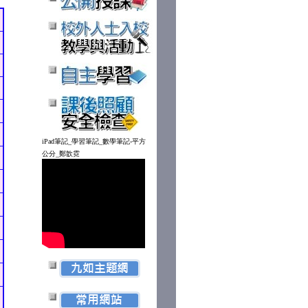
iPad筆記_學習筆記_數學筆記-平方
公分_鄭歆霓