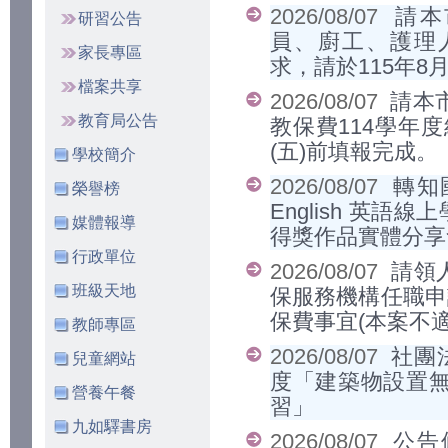
2026/08/07
請本
研習公告
員、廚工、護理人
家長專區
求，請於115年8
檔案共享
2026/08/07
請本
教育局公告
教保費114學年度
(五)前填報完成。
學校簡介
2026/08/07
轉知
榮譽榜
English 英語
媒體報導
得獎作品實體分享
行政單位
2026/08/07
請領
班級天地
保服務機構任職申
保費事宜(本案不
教師專區
2026/08/07
社團
兒童網站
度「建築物設置
營養午餐
習」
九如驛書房
2026/08/07
公告